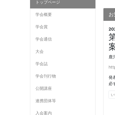
トップページ
お
学会概要
学会賞
20
学会通信
大会
鹿
学会誌
htt
学会刊行物
発
必
公開講座
い
連携団体等
入会案内