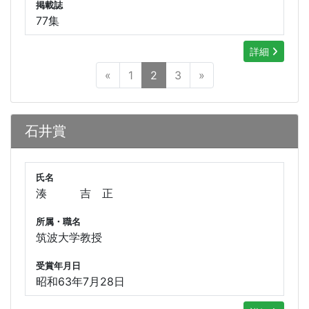
掲載誌
77集
詳細
«
1
2
3
»
石井賞
氏名
湊 吉 正
所属・職名
筑波大学教授
受賞年月日
昭和63年7月28日