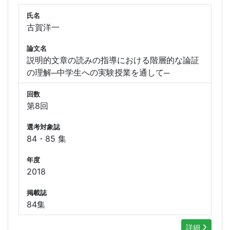
氏名
古賀洋一
論文名
説明的文章の読みの指導における階層的な論証
の理解─中学生への実験授業を通して─
回数
第8回
選考対象誌
84・85 集
年度
2018
掲載誌
84集
詳細