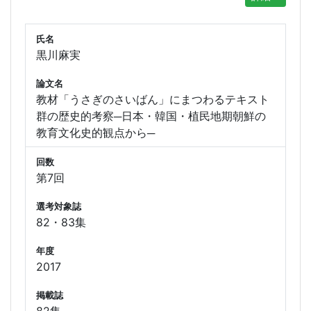
氏名
黒川麻実
論文名
教材「うさぎのさいばん」にまつわるテキスト
群の歴史的考察─日本・韓国・植民地期朝鮮の
教育文化史的観点から─
回数
第7回
選考対象誌
82・83集
年度
2017
掲載誌
82集