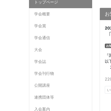
トップページ
お
学会概要
学会賞
20
学会通信
お
大会
『
以
学会誌
2
学会刊行物
2
公開講座
い
連携団体等
入会案内