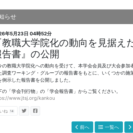
知らせ
26年5月23日
04時52分
『教職大学院化の動向を見据え
報告書』の公開
今の教職大学院化への動向を受けて、本学会会員及び大会参加
た調査ワーキング・グループの報告書をもとに、いくつかの施
を例示した報告書を公開しました。
下の「学会刊行物」の「学会報告書」から
ご覧
ください。
ps://www.jtsj.org/kankou
いね
14
前へ
一覧へ