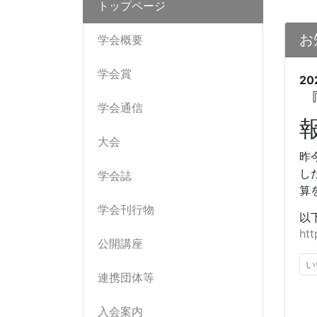
トップページ
お
学会概要
学会賞
20
学会通信
大会
昨
し
学会誌
算
学会刊行物
以
htt
公開講座
い
連携団体等
入会案内