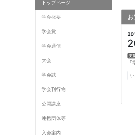
トップページ
お
学会概要
学会賞
20
学会通信
更
大会
「
学会誌
い
学会刊行物
公開講座
連携団体等
入会案内