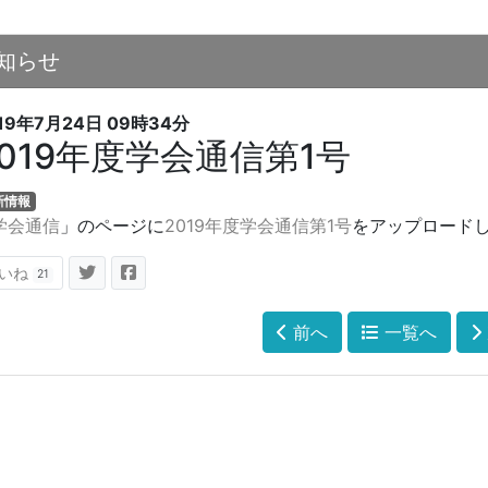
知らせ
19年7月24日
09時34分
2019年度学会通信第1号
新情報
学会通信
」のページに
2019年度学会通信第1号
をアップロード
いね
21
前へ
一覧へ