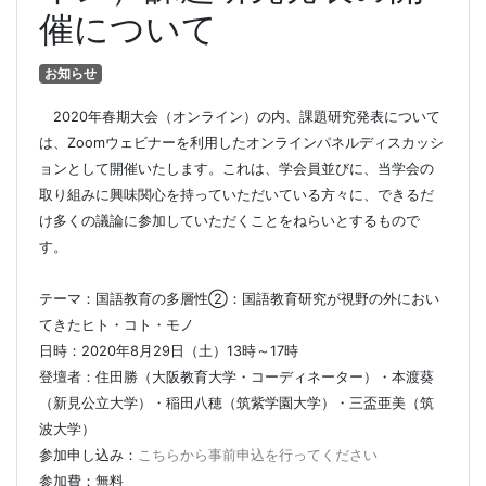
催について
お知らせ
2020年春期大会（オンライン）の内、課題研究発表について
は、Zoomウェビナーを利用したオンラインパネルディスカッシ
ョンとして開催いたします。これは、学会員並びに、当学会の
取り組みに興味関心を持っていただいている方々に、できるだ
け多くの議論に参加していただくことをねらいとするもので
す。
テーマ：国語教育の多層性②：国語教育研究が視野の外におい
てきたヒト・コト・モノ
日時：2020年8月29日（土）13時～17時
登壇者：住田勝（大阪教育大学・コーディネーター）・本渡葵
（新見公立大学）・稲田八穂（筑紫学園大学）・三盃亜美（筑
波大学）
参加申し込み：
こちらから事前申込を行ってください
参加費：無料