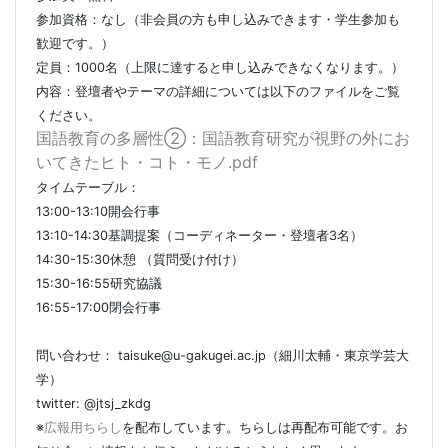
参加資格：なし（非会員の方も申し込みできます・学生参加も
歓迎です。）
定員：1000名（上限に達すると申し込みできなくなります。）
内容：登壇者やテーマの詳細については以下のファイルをご覧
ください。
国語教育の多層性②：国語教育研究が視野の外にお
いてきたヒト・コト・モノ.pdf
タイムテーブル：
13:00-13:10開会行事
13:10-14:30基調提案（コーディネーター・登壇者3名）
14:30-15:30休憩 （質問受け付け）
15:30-16:55研究協議
16:55-17:00閉会行事
問い合わせ： taisuke@u-gakugei.ac.jp（細川太輔・東京学芸大
学）
twitter: @jtsj_zkdg
※
広報用ちらし
を配布しています。ちらしは再配布可能です。お