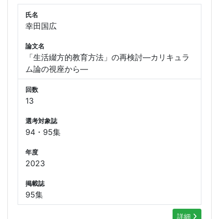
氏名
幸田国広
論文名
「生活綴方的教育方法」の再検討―カリキュラ
ム論の視座から―
回数
13
選考対象誌
94・95集
年度
2023
掲載誌
95集
詳細