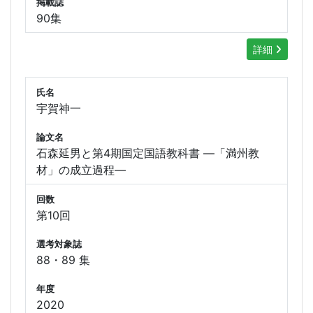
掲載誌
90集
詳細
氏名
宇賀神一
論文名
石森延男と第4期国定国語教科書 —「満州教
材」の成立過程—
回数
第10回
選考対象誌
88・89 集
年度
2020