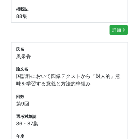
掲載誌
88集
詳細
氏名
奥泉香
論文名
国語科において図像テクストから『対人的』意
味を学習する意義と方法的枠組み
回数
第9回
選考対象誌
86・87集
年度