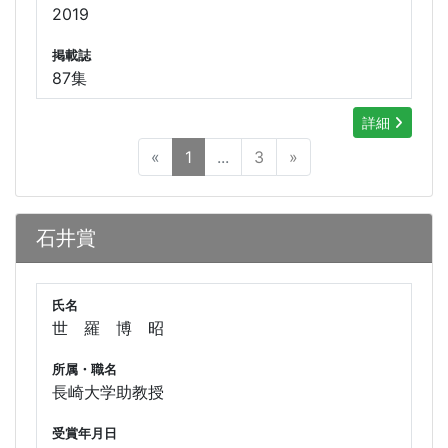
2019
掲載誌
87集
詳細
«
1
...
3
»
石井賞
氏名
世 羅 博 昭
所属・職名
長崎大学助教授
受賞年月日