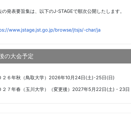
去の発表要旨集は、以下のJ-STAGEで順次公開したします。
ps://www.jstage.jst.go.jp/browse/jtsjs/-char/ja
後の大会予定
０２６年秋（鳥取大学）2026年
10
月
24
日
(
土
)
･
25
日
(
日
)
０２７年春（玉川大学）
（変更後）
2027年5月22日(土)・23日