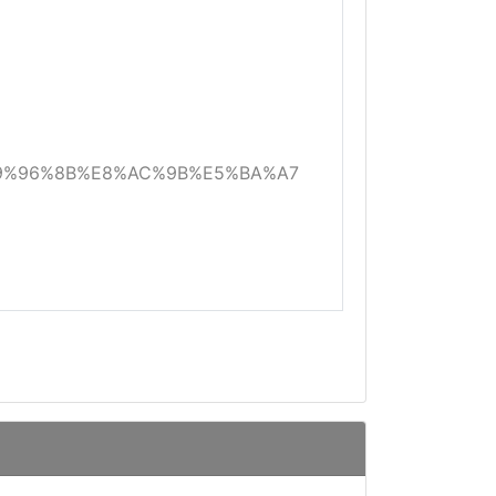
AC%E9%96%8B%E8%AC%9B%E5%BA%A7