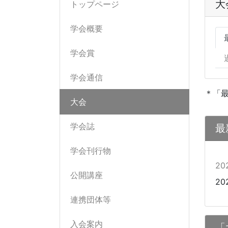
大
トップページ
学会概要
学会賞
学会通信
＊「
大会
学会誌
最
学会刊行物
2
公開講座
20
連携団体等
入会案内
「