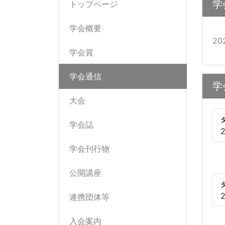
学
トップページ
学会概要
2
学会賞
学会通信
学
大会
学会誌
学会刊行物
公開講座
2
連携団体等
入会案内