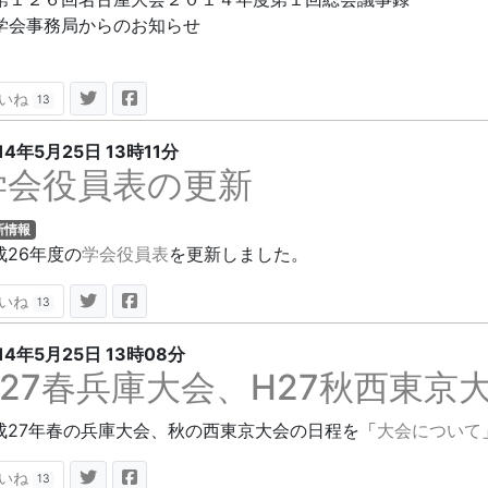
学会事務局からのお知らせ
いね
13
14年5月25日
13時11分
学会役員表の更新
新情報
成26年度の
学会役員表
を更新しました。
いね
13
14年5月25日
13時08分
H27春兵庫大会、H27秋西東京
成27年春の兵庫大会、秋の西東京大会の日程を「
大会について
いね
13