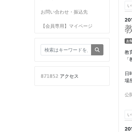
い
お問い合わせ・振込先
20
【会員専用】マイページ
お
教
「
日
𝟠𝟟𝟙𝟠𝟝𝟚
アクセス
場
公
い
20