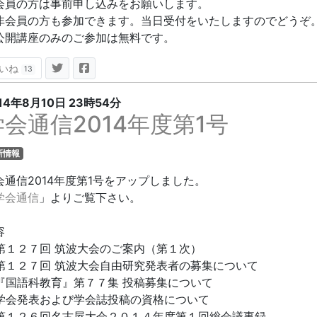
会員の方は事前申し込みをお願いします。
非会員の方も参加できます。当日受付をいたしますのでどうぞ
公開講座のみのご参加は無料です。
いね
13
14年8月10日
23時54分
学会通信2014年度第1号
新情報
会通信2014年度第1号をアップしました。
学会通信
」よりご覧下さい。
容
第１２７回 筑波大会のご案内（第１次）
第１２７回 筑波大会自由研究発表者の募集について
『国語科教育』第７７集 投稿募集について
学会発表および学会誌投稿の資格について
第１２６回名古屋大会２０１４年度第１回総会議事録