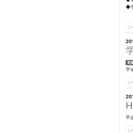
◆
い
20
更
平
い
20
平
い