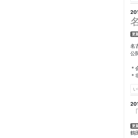
20
更
名
公
＊
＊
い
20
更
鶴