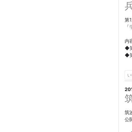
第
「
内
◆
◆
い
20
筑
公