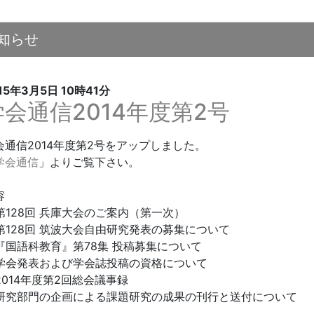
知らせ
15年3月5日
10時41分
学会通信2014年度第2号
会通信2014年度第2号をアップしました。
学会通信
」よりご覧下さい。
容
第128回 兵庫大会のご案内（第一次）
第128回 筑波大会自由研究発表の募集について
『国語科教育』第78集 投稿募集について
学会発表および学会誌投稿の資格について
2014年度第2回総会議事録
研究部門の企画による課題研究の成果の刊行と送付について