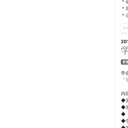
＊
＊
＊
い
20
更
学
「
内
◆
◆
◆
◆
◆