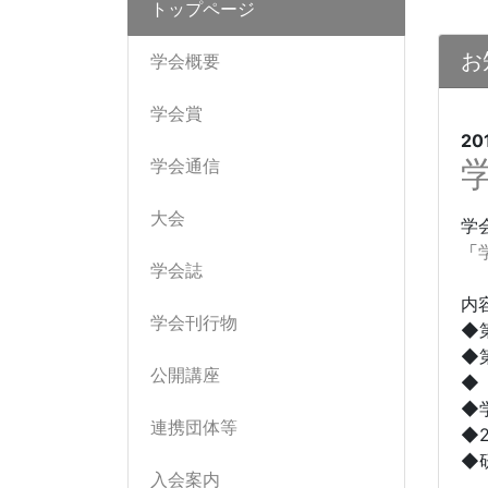
トップページ
お
学会概要
学会賞
20
学会通信
大会
学
「
学会誌
内
学会刊行物
◆
◆
公開講座
◆
◆
連携団体等
◆
◆
入会案内