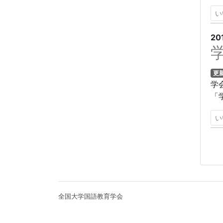
い
20
更
学
「
い
全国大学国語教育学会