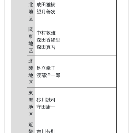
北
成田雅樹
地
望月善次
区
関
中村敦雄
東
森田香緒里
地
森田真吾
区
北
陸
足立幸子
地
渡部洋一郎
区
東
海
砂川誠司
地
守田庸一
区
近
畿
吉川芳則