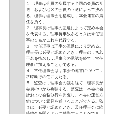
１ 理事は会員の所属する全国の会員の互
選，および地区の会員の互選によって決め
る。理事は理事会を構成し，本会運営の責
任を負う。
２ 理事長は理事の互選によって定め本会
を代表する。理事長事故あるときは常任理
事の１名がこれを代行する。
３ 常任理事は理事の互選により定める。
理事長は必要と認めたとき，理事のうち若
干名を指名し，理事会の承認を経て，常任
理事に加えることができる。
４ 常任理事会は，本会の運営について，
常時執行の任にあたる。
５ 監査は，理事会の議を経て，理事長が
会員の中から委嘱する。監査は、本会の会
計および会務執行を監査し、本会の運営方
針について意見を述べることができる。監
査は、必要と認めたとき、常任理事会に臨
時総会を開くように勧告することができ