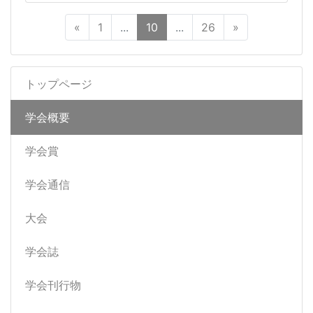
«
1
...
10
...
26
»
トップページ
学会概要
学会賞
学会通信
大会
学会誌
学会刊行物