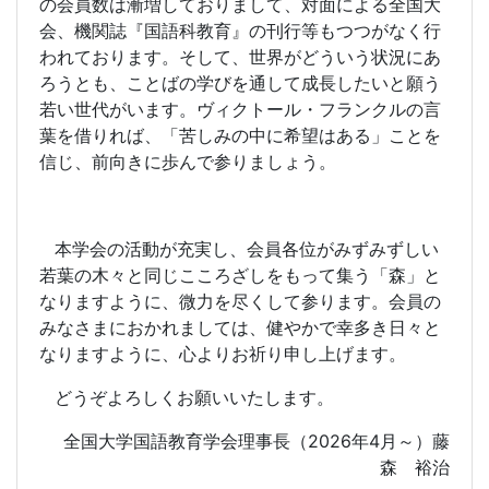
の会員数は漸増しておりまして、対面による全国大
会、機関誌『国語科教育』の刊行等もつつがなく行
われております。そして、世界がどういう状況にあ
ろうとも、ことばの学びを通して成長したいと願う
若い世代がいます。ヴィクトール・フランクルの言
葉を借りれば、「苦しみの中に希望はある」ことを
信じ、前向きに歩んで参りましょう。
本学会の活動が充実し、会員各位がみずみずしい
若葉の木々と同じこころざしをもって集う「森」と
なりますように、微力を尽くして参ります。会員の
みなさまにおかれましては、健やかで幸多き日々と
なりますように、心よりお祈り申し上げます。
どうぞよろしくお願いいたします。
全国大学国語教育学会理事長（
2026
年
4
月～）藤
森 裕治