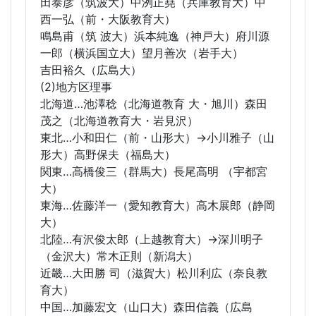
田泰彦（筑波大）中洌正堯（兵庫教育大）中
西一弘（前・大阪教育大）
鳴島甫（筑 波大）浜本純逸（神戸大）府川源
一郎（横浜国立大）望月善次（岩手大）
吉田裕久（広島大）
(2)地方区理事
北海道…池澤稔（北海道教育 大・旭川）森田
茂之（北海道教育大・岩見沢）
東北…小和田仁（前・山形大）→小川雅子（山
形大）高野保夫（福島大）
関東…高橋俊三（群馬大）長尾高明 （宇都宮
大）
東海…佐藤洋一（愛知教育大）高木展郎（静岡
大）
北陸…有沢俊太郎（上越教育大）→深川明子
（金沢大）常木正則（新潟大）
近畿…大田勝 司（滋賀大）松川利広（奈良教
育大）
中国…加藤宏文（山口大）森田信義（広島