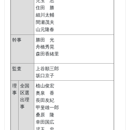
児玉 忠
住田 勝
細川太輔
間瀬茂夫
山元隆春
幹事
勝田 光
舟橋秀晃
森田香緒里
監査
上谷順三郎
坂口京子
理
全国
植山俊宏
事
区選
奥泉 香
出理
長田友紀
事
甲斐雄一郎
桑原 隆
幸田国広
児玉 忠