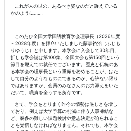
これが人の世の、あるべき姿なのだと訴えている
かのように……。
このたび全国大学国語教育学会理事長（
2026
年度
～
2028
年度）を拝命いたしました藤森裕治（ふじも
りゆうじ）と申します。本学会に入会して
30
年目、
折しも学会誌は第
100
集、全国大会も第
150
回という
節目を迎えての就任でございます。歴史と伝統のあ
る本学会の理事長という重職を務めることが、はた
して自分のようなものにできるのか、心許ない限り
ではありますが、会員のみなさんのお力添えをいた
だいて、職責を全うする所存です。
さて、学会をとりまく昨今の情勢は厳しさを増し
ており、例えば大学予算の削減に伴う人事凍結な
ど、幾多の難しい課題検討や意志決定が迫られるこ
とを覚悟しなければなりません。それでも、本学会