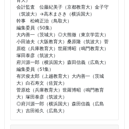
育大）
会計監査 位藤紀美子（京都教育大）金子守
（筑波大）→高木まさき（横浜国大）
幹事 松崎正治（鳥取大）
編集委員（50集）
大内善一（茨城大）◎大熊徹（東京学芸大）
小田迪夫（大阪教育大）桑原隆（筑波大）菅
原稔（兵庫教育大）世羅博昭（鳴門教育大）
塚田泰彦（筑波大）
府川源一郎（横浜国大）森田信義（広島大）
編集委員（51集）
有沢俊太郎（上越教育大）大内善一（茨城
大）白石寿文（佐賀大）
菅原稔（兵庫教育大）世羅博昭（鳴門教育
大）塚田泰彦（筑波大）
◎府川源一郎（横浜国大）森田信義（広島
大）吉田裕久（広島大）