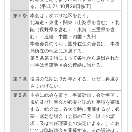
る。(平成17年10月29日修正)
第６条
本会は，次の９地区をおく。
北海道・東北・関東（山梨県を含む）・北
陸（長野県を含む）・東海（三重県を含
む）・近畿・中国・四国・九州
本会会員のうち，国外在住の会員は，事務
局所在の地区に所属する。
第５条第２項によって各地から選出された
理事は当該地区会の連絡に当たる。
第７条
役員の任期は３か年とする。ただし再選を
さまたげない。
第８条
本会に総会を置き，事業計画，会計事項，
規約及び理事会が必要と認めた事項を審議
する。総会は，各大会時に開催するが，必
要・緊急な場合（会員の三分一以上の請
求，又は常任理事会の決定による。）にお
いては臨時総会を開催する。その議決は，