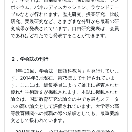
す。学会では、自由研究発表、課題研究発表、シン
ポジウム、パネルディスカッション、ラウンドテー
ブルなどが行われます。歴史研究、授業研究、比較
研究、実践研究など、さまざまな分野から最新の研
究成果が発表されています。自由研究発表は、会員
であればどなたでも発表することができます。
２．学会誌の刊行
1
年に
2
回、学会誌「国語科教育」を発行していま
す。
2014
年
3
月現在、第
75
集まで刊行されていま
す。ここには、編集委員によって厳正に審査された
優れた学術論文が掲載されます。本誌に掲載された
論文は、国語教育研究の論文の中でも最もステータ
スの高い論文として評価されています。大学等の高
等教育機関への就職の際の業績としても、最重要論
文として扱われています。