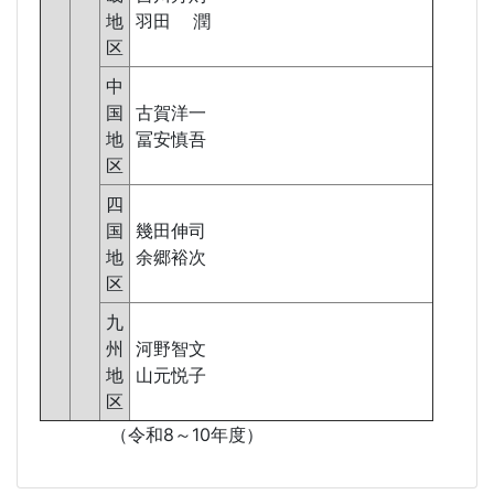
地
羽田 潤
区
中
国
古賀洋一
地
冨安慎吾
区
四
国
幾田伸司
地
余郷裕次
区
九
州
河野智文
地
山元悦子
区
（令和8～10年度）