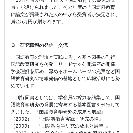
2011
年度から「全国大学国語教育学会優秀論文
賞」が設けられました。その年度の「国語科教育」
に論文が掲載された人の中から受賞者が決定され、
賞金
5
万円が贈られます。
３．研究情報の発信・交流
国語教育の理論と実践に関する基本図書の刊行、
国語教育研究を啓発・リードする公開講座の開催、
学会理解を広め、深めるホームページの充実など国
語教育研究の情報発信の基地として広報活動にも努
めています。
刊行図書としては、学会員の総力を結集して、国
語教育学研究の発展に寄与する基本図書を刊行して
きました。『国語教育学研究の成果と展望』
（
2002
）、『国語科教育実践・研究必携』
（
2009
）、『国語教育学研究の成果と展望Ⅱ』