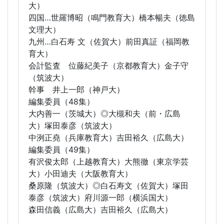
大）
四国…世羅博昭（鳴門教育大）橋本暢夫（徳島
文理大）
九州…白石寿 文（佐賀大）前田真証（福岡教
育大）
会計監査 位藤紀美子（京都教育大）金子守
（筑波大）
幹事 井上一郎（神戸大）
編集委員（48集）
大内善一（茨城大）◎大槻和夫（前・広島
大）塚田泰彦（筑波大）
中洌正堯（兵庫教育大）吉田裕久（広島大）
編集委員（49集）
有沢俊太郎（上越教育大）大熊徹（東京学芸
大）小田迪夫（大阪教育大）
桑原隆（筑波大）◎白石寿文（佐賀大）塚田
泰彦（筑波大）府川源一郎（横浜国大）
森田信義（広島大）吉田裕久（広島大）