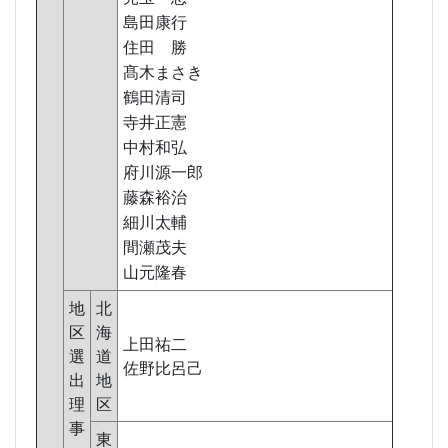
島田康行
住田 勝
髙木まさき
鶴田清司
寺井正憲
中村和弘
府川源一郎
藤森裕治
細川太輔
間瀬茂夫
山元隆春
地
北
区
海
上田祐二
選
道
佐野比呂己
出
地
理
区
事
東