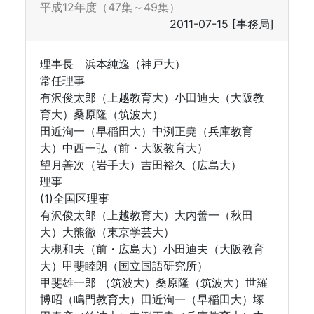
平成12年度（47集～49集）
2011-07-15
[事務局]
理事長 浜本純逸（神戸大）
常任理事
有沢俊太郎（上越教育大）小田迪夫（大阪教
育大）桑原隆（筑波大）
田近洵一（早稲田大）中洌正堯（兵庫教育
大）中西一弘（前・大阪教育大）
望月善次（岩手大）吉田裕久（広島大）
理事
(1)全国区理事
有沢俊太郎（上越教育大）大内善一（秋田
大）大熊徹（東京学芸大）
大槻和夫（前・広島大）小田迪夫（大阪教育
大）甲斐睦朗（国立国語研究所）
甲斐雄一郎 （筑波大）桑原隆（筑波大）世羅
博昭（鳴門教育大）田近洵一（早稲田大）塚