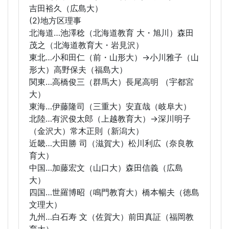
吉田裕久（広島大）
(2)地方区理事
北海道…池澤稔（北海道教育 大・旭川）森田
茂之（北海道教育大・岩見沢）
東北…小和田仁（前・山形大）→小川雅子（山
形大）高野保夫（福島大）
関東…高橋俊三（群馬大）長尾高明 （宇都宮
大）
東海…伊藤隆司（三重大）安直哉（岐阜大）
北陸…有沢俊太郎（上越教育大）→深川明子
（金沢大）常木正則（新潟大）
近畿…大田勝 司（滋賀大）松川利広（奈良教
育大）
中国…加藤宏文（山口大）森田信義（広島
大）
四国…世羅博昭（鳴門教育大）橋本暢夫（徳島
文理大）
九州…白石寿 文（佐賀大）前田真証（福岡教