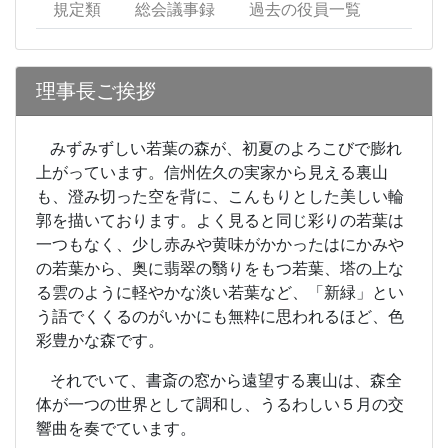
規定類
総会議事録
過去の役員一覧
理事長ご挨拶
みずみずしい若葉の森が、初夏のよろこびで膨れ
上がっています。信州佐久の実家から見える裏山
も、澄み切った空を背に、こんもりとした美しい輪
郭を描いております。よく見ると同じ彩りの若葉は
一つもなく、少し赤みや黄味がかかったはにかみや
の若葉から、奥に翡翠の翳りをもつ若葉、塔の上な
る雲のように軽やかな淡い若葉など、「新緑」とい
う語でくくるのがいかにも無粋に思われるほど、色
彩豊かな森です。
それでいて、書斎の窓から遠望する裏山は、森全
体が一つの世界として調和し、うるわしい５月の交
響曲を奏でています。