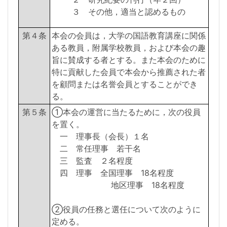
３ その他，適当と認めるもの
第４条
本会の会員は，大学の国語教育講座に関係
ある教員，附属学校教員，および本会の趣
旨に賛成する者とする。また本会のために
特に貢献した会員で本会から推薦された者
を顧問または名誉会員とすることができ
る。
第５条
①本会の運営に当たるために，次の役員
を置く。
一 理事長（会長）１名
二 常任理事 若干名
三 監査 ２名程度
四 理事 全国理事 18名程度
地区理事 18名程度
②役員の任務と選任について次のように
定める。