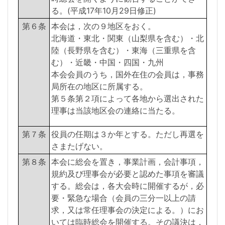
る。(平成17年10月29日修正)
第６条
本会は，次の９地区をおく。
北海道・東北・関東（山梨県を含む）・北
陸（長野県を含む）・東海（三重県を含
む）・近畿・中国・四国・九州
本会会員のうち，国外在住の会員は，事務
局所在の地区に所属する。
第５条第２項によって各地から選出された
理事は当該地区会の連絡に当たる。
第７条
役員の任期は３か年とする。ただし再選を
さまたげない。
第８条
本会に総会を置き，事業計画，会計事項，
規約及び理事会が必要と認めた事項を審議
する。総会は，各大会時に開催するが，必
要・緊急な場合（会員の三分一以上の請
求，又は常任理事会の決定による。）にお
いては臨時総会を開催する。その議決は，