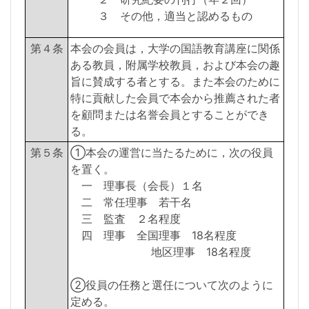
３ その他，適当と認めるもの
第４条
本会の会員は，大学の国語教育講座に関係
ある教員，附属学校教員，および本会の趣
旨に賛成する者とする。また本会のために
特に貢献した会員で本会から推薦された者
を顧問または名誉会員とすることができ
る。
第５条
①本会の運営に当たるために，次の役員
を置く。
一 理事長（会長）１名
二 常任理事 若干名
三 監査 ２名程度
四 理事 全国理事 18名程度
地区理事 18名程度
②役員の任務と選任について次のように
定める。