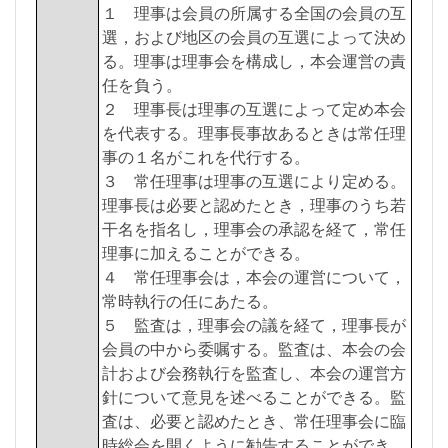
１ 理事は会員の所属する全国の会員の互
選，および地区の会員の互選によって決め
る。理事は理事会を構成し，本会運営の責
任を負う。
２ 理事長は理事の互選によって定め本会
を代表する。理事長事故あるときは常任理
事の１名がこれを代行する。
３ 常任理事は理事の互選により定める。
理事長は必要と認めたとき，理事のうち若
干名を指名し，理事会の承認を経て，常任
理事に加えることができる。
４ 常任理事会は，本会の運営について，
常時執行の任にあたる。
５ 監査は，理事会の議を経て，理事長が
会員の中から委嘱する。監査は、本会の会
計および会務執行を監査し、本会の運営方
針について意見を述べることができる。監
査は、必要と認めたとき、常任理事会に臨
時総会を開くように勧告することができ