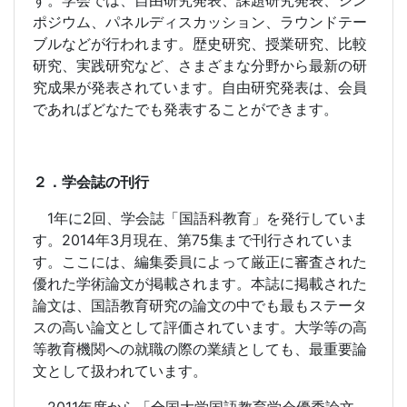
す。学会では、自由研究発表、課題研究発表、シン
ポジウム、パネルディスカッション、ラウンドテー
ブルなどが行われます。歴史研究、授業研究、比較
研究、実践研究など、さまざまな分野から最新の研
究成果が発表されています。自由研究発表は、会員
であればどなたでも発表することができます。
２．学会誌の刊行
1
年に
2
回、学会誌「国語科教育」を発行していま
す。
2014
年
3
月現在、第
75
集まで刊行されていま
す。ここには、編集委員によって厳正に審査された
優れた学術論文が掲載されます。本誌に掲載された
論文は、国語教育研究の論文の中でも最もステータ
スの高い論文として評価されています。大学等の高
等教育機関への就職の際の業績としても、最重要論
文として扱われています。