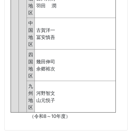
地
羽田 潤
区
中
国
古賀洋一
地
冨安慎吾
区
四
国
幾田伸司
地
余郷裕次
区
九
州
河野智文
地
山元悦子
区
（令和8～10年度）