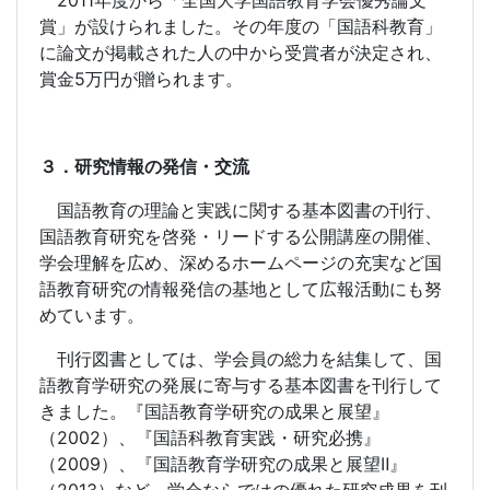
2011
年度から「全国大学国語教育学会優秀論文
賞」が設けられました。その年度の「国語科教育」
に論文が掲載された人の中から受賞者が決定され、
賞金
5
万円が贈られます。
３．研究情報の発信・交流
国語教育の理論と実践に関する基本図書の刊行、
国語教育研究を啓発・リードする公開講座の開催、
学会理解を広め、深めるホームページの充実など国
語教育研究の情報発信の基地として広報活動にも努
めています。
刊行図書としては、学会員の総力を結集して、国
語教育学研究の発展に寄与する基本図書を刊行して
きました。『国語教育学研究の成果と展望』
（
2002
）、『国語科教育実践・研究必携』
（
2009
）、『国語教育学研究の成果と展望Ⅱ』