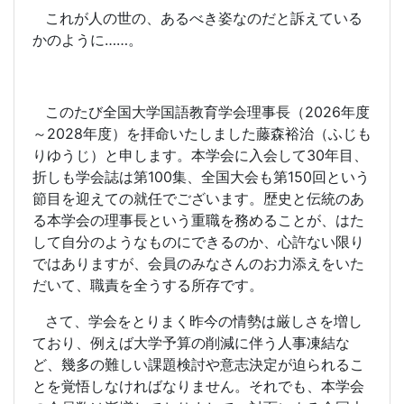
これが人の世の、あるべき姿なのだと訴えている
かのように……。
このたび全国大学国語教育学会理事長（
2026
年度
～
2028
年度）を拝命いたしました藤森裕治（ふじも
りゆうじ）と申します。本学会に入会して
30
年目、
折しも学会誌は第
100
集、全国大会も第
150
回という
節目を迎えての就任でございます。歴史と伝統のあ
る本学会の理事長という重職を務めることが、はた
して自分のようなものにできるのか、心許ない限り
ではありますが、会員のみなさんのお力添えをいた
だいて、職責を全うする所存です。
さて、学会をとりまく昨今の情勢は厳しさを増し
ており、例えば大学予算の削減に伴う人事凍結な
ど、幾多の難しい課題検討や意志決定が迫られるこ
とを覚悟しなければなりません。それでも、本学会