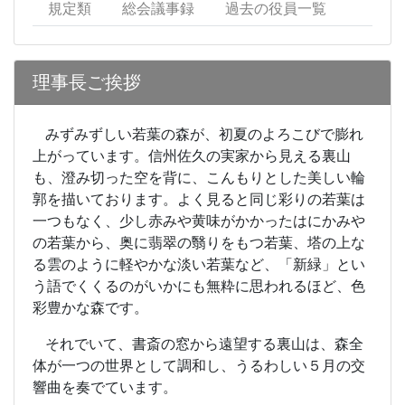
規定類
総会議事録
過去の役員一覧
理事長ご挨拶
みずみずしい若葉の森が、初夏のよろこびで膨れ
上がっています。信州佐久の実家から見える裏山
も、澄み切った空を背に、こんもりとした美しい輪
郭を描いております。よく見ると同じ彩りの若葉は
一つもなく、少し赤みや黄味がかかったはにかみや
の若葉から、奥に翡翠の翳りをもつ若葉、塔の上な
る雲のように軽やかな淡い若葉など、「新緑」とい
う語でくくるのがいかにも無粋に思われるほど、色
彩豊かな森です。
それでいて、書斎の窓から遠望する裏山は、森全
体が一つの世界として調和し、うるわしい５月の交
響曲を奏でています。