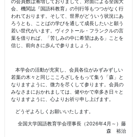
の会員数は漸増しておりまして、対面による全国大
会、機関誌『国語科教育』の刊行等もつつがなく行
われております。そして、世界がどういう状況にあ
ろうとも、ことばの学びを通して成長したいと願う
若い世代がいます。ヴィクトール・フランクルの言
葉を借りれば、「苦しみの中に希望はある」ことを
信じ、前向きに歩んで参りましょう。
本学会の活動が充実し、会員各位がみずみずしい
若葉の木々と同じこころざしをもって集う「森」と
なりますように、微力を尽くして参ります。会員の
みなさまにおかれましては、健やかで幸多き日々と
なりますように、心よりお祈り申し上げます。
どうぞよろしくお願いいたします。
全国大学国語教育学会理事長（
2026
年
4
月～）藤
森 裕治