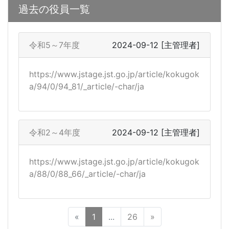
過去の役員一覧
令和5～7年度
2024-09-12
[主管理者]
https://www.jstage.jst.go.jp/article/kokugok
a/94/0/94_81/_article/-char/ja
令和2～4年度
2024-09-12
[主管理者]
https://www.jstage.jst.go.jp/article/kokugok
a/88/0/88_66/_article/-char/ja
«
1
...
26
»