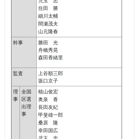
児玉 忠
住田 勝
細川太輔
間瀬茂夫
山元隆春
幹事
勝田 光
舟橋秀晃
森田香緒里
監査
上谷順三郎
坂口京子
理
全国
植山俊宏
事
区選
奥泉 香
出理
長田友紀
事
甲斐雄一郎
桑原 隆
幸田国広
児玉 忠