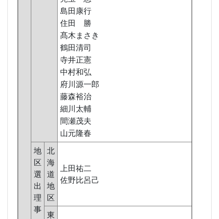
島田康行
住田 勝
髙木まさき
鶴田清司
寺井正憲
中村和弘
府川源一郎
藤森裕治
細川太輔
間瀬茂夫
山元隆春
地
北
区
海
上田祐二
選
道
佐野比呂己
出
地
理
区
事
東