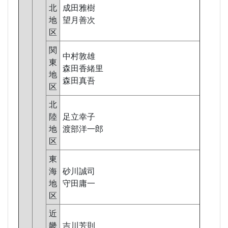
北
成田雅樹
地
望月善次
区
関
中村敦雄
東
森田香緒里
地
森田真吾
区
北
陸
足立幸子
地
渡部洋一郎
区
東
海
砂川誠司
地
守田庸一
区
近
畿
吉川芳則