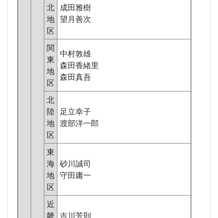
北
成田雅樹
地
望月善次
区
関
中村敦雄
東
森田香緒里
地
森田真吾
区
北
陸
足立幸子
地
渡部洋一郎
区
東
海
砂川誠司
地
守田庸一
区
近
畿
吉川芳則