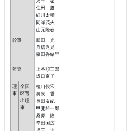
児玉 忠
住田 勝
細川太輔
間瀬茂夫
山元隆春
幹事
勝田 光
舟橋秀晃
森田香緒里
監査
上谷順三郎
坂口京子
理
全国
植山俊宏
事
区選
奥泉 香
出理
長田友紀
事
甲斐雄一郎
桑原 隆
幸田国広
児玉 忠