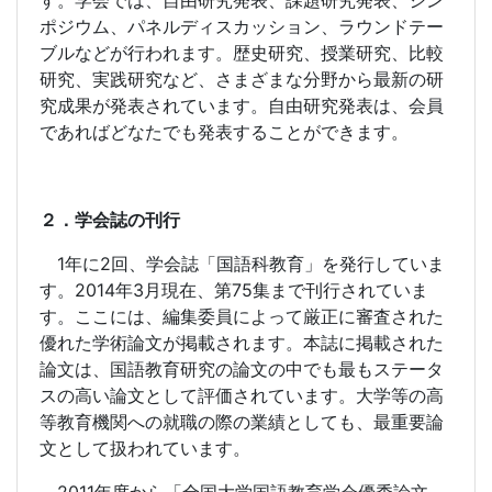
す。学会では、自由研究発表、課題研究発表、シン
ポジウム、パネルディスカッション、ラウンドテー
ブルなどが行われます。歴史研究、授業研究、比較
研究、実践研究など、さまざまな分野から最新の研
究成果が発表されています。自由研究発表は、会員
であればどなたでも発表することができます。
２．学会誌の刊行
1
年に
2
回、学会誌「国語科教育」を発行していま
す。
2014
年
3
月現在、第
75
集まで刊行されていま
す。ここには、編集委員によって厳正に審査された
優れた学術論文が掲載されます。本誌に掲載された
論文は、国語教育研究の論文の中でも最もステータ
スの高い論文として評価されています。大学等の高
等教育機関への就職の際の業績としても、最重要論
文として扱われています。