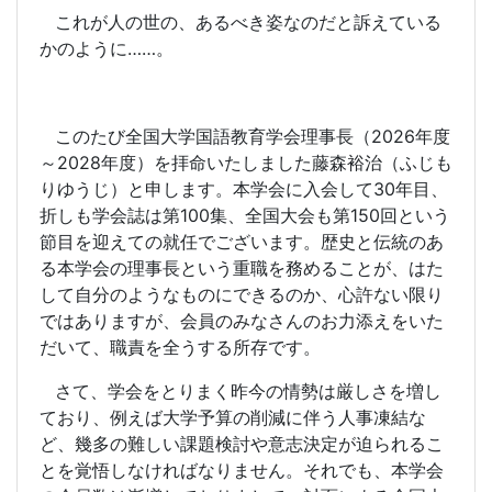
これが人の世の、あるべき姿なのだと訴えている
かのように……。
このたび全国大学国語教育学会理事長（
2026
年度
～
2028
年度）を拝命いたしました藤森裕治（ふじも
りゆうじ）と申します。本学会に入会して
30
年目、
折しも学会誌は第
100
集、全国大会も第
150
回という
節目を迎えての就任でございます。歴史と伝統のあ
る本学会の理事長という重職を務めることが、はた
して自分のようなものにできるのか、心許ない限り
ではありますが、会員のみなさんのお力添えをいた
だいて、職責を全うする所存です。
さて、学会をとりまく昨今の情勢は厳しさを増し
ており、例えば大学予算の削減に伴う人事凍結な
ど、幾多の難しい課題検討や意志決定が迫られるこ
とを覚悟しなければなりません。それでも、本学会