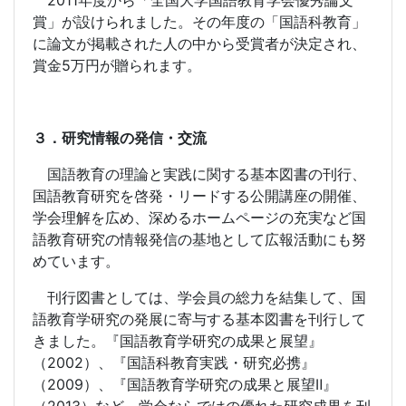
2011
年度から「全国大学国語教育学会優秀論文
賞」が設けられました。その年度の「国語科教育」
に論文が掲載された人の中から受賞者が決定され、
賞金
5
万円が贈られます。
３．研究情報の発信・交流
国語教育の理論と実践に関する基本図書の刊行、
国語教育研究を啓発・リードする公開講座の開催、
学会理解を広め、深めるホームページの充実など国
語教育研究の情報発信の基地として広報活動にも努
めています。
刊行図書としては、学会員の総力を結集して、国
語教育学研究の発展に寄与する基本図書を刊行して
きました。『国語教育学研究の成果と展望』
（
2002
）、『国語科教育実践・研究必携』
（
2009
）、『国語教育学研究の成果と展望Ⅱ』