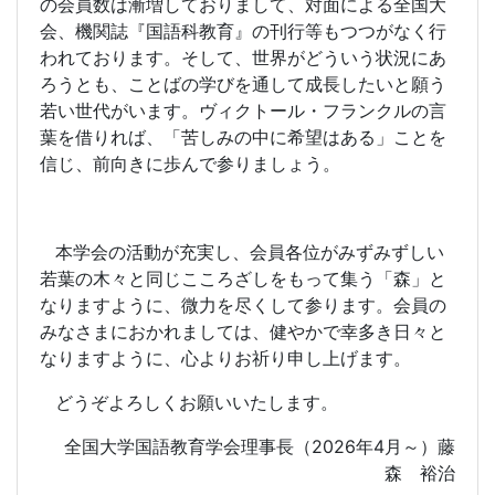
の会員数は漸増しておりまして、対面による全国大
会、機関誌『国語科教育』の刊行等もつつがなく行
われております。そして、世界がどういう状況にあ
ろうとも、ことばの学びを通して成長したいと願う
若い世代がいます。ヴィクトール・フランクルの言
葉を借りれば、「苦しみの中に希望はある」ことを
信じ、前向きに歩んで参りましょう。
本学会の活動が充実し、会員各位がみずみずしい
若葉の木々と同じこころざしをもって集う「森」と
なりますように、微力を尽くして参ります。会員の
みなさまにおかれましては、健やかで幸多き日々と
なりますように、心よりお祈り申し上げます。
どうぞよろしくお願いいたします。
全国大学国語教育学会理事長（
2026
年
4
月～）藤
森 裕治