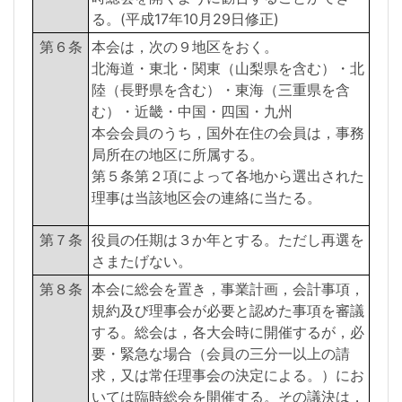
る。(平成17年10月29日修正)
第６条
本会は，次の９地区をおく。
北海道・東北・関東（山梨県を含む）・北
陸（長野県を含む）・東海（三重県を含
む）・近畿・中国・四国・九州
本会会員のうち，国外在住の会員は，事務
局所在の地区に所属する。
第５条第２項によって各地から選出された
理事は当該地区会の連絡に当たる。
第７条
役員の任期は３か年とする。ただし再選を
さまたげない。
第８条
本会に総会を置き，事業計画，会計事項，
規約及び理事会が必要と認めた事項を審議
する。総会は，各大会時に開催するが，必
要・緊急な場合（会員の三分一以上の請
求，又は常任理事会の決定による。）にお
いては臨時総会を開催する。その議決は，