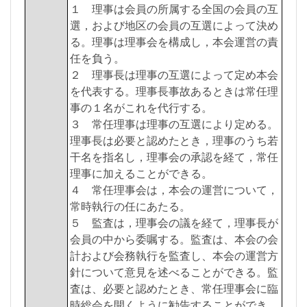
１ 理事は会員の所属する全国の会員の互
選，および地区の会員の互選によって決め
る。理事は理事会を構成し，本会運営の責
任を負う。
２ 理事長は理事の互選によって定め本会
を代表する。理事長事故あるときは常任理
事の１名がこれを代行する。
３ 常任理事は理事の互選により定める。
理事長は必要と認めたとき，理事のうち若
干名を指名し，理事会の承認を経て，常任
理事に加えることができる。
４ 常任理事会は，本会の運営について，
常時執行の任にあたる。
５ 監査は，理事会の議を経て，理事長が
会員の中から委嘱する。監査は、本会の会
計および会務執行を監査し、本会の運営方
針について意見を述べることができる。監
査は、必要と認めたとき、常任理事会に臨
時総会を開くように勧告することができ