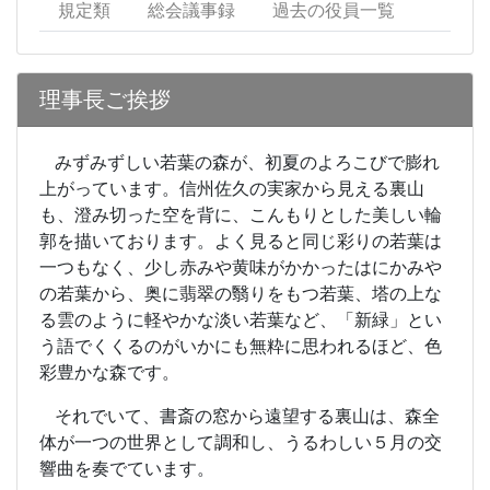
規定類
総会議事録
過去の役員一覧
理事長ご挨拶
みずみずしい若葉の森が、初夏のよろこびで膨れ
上がっています。信州佐久の実家から見える裏山
も、澄み切った空を背に、こんもりとした美しい輪
郭を描いております。よく見ると同じ彩りの若葉は
一つもなく、少し赤みや黄味がかかったはにかみや
の若葉から、奥に翡翠の翳りをもつ若葉、塔の上な
る雲のように軽やかな淡い若葉など、「新緑」とい
う語でくくるのがいかにも無粋に思われるほど、色
彩豊かな森です。
それでいて、書斎の窓から遠望する裏山は、森全
体が一つの世界として調和し、うるわしい５月の交
響曲を奏でています。