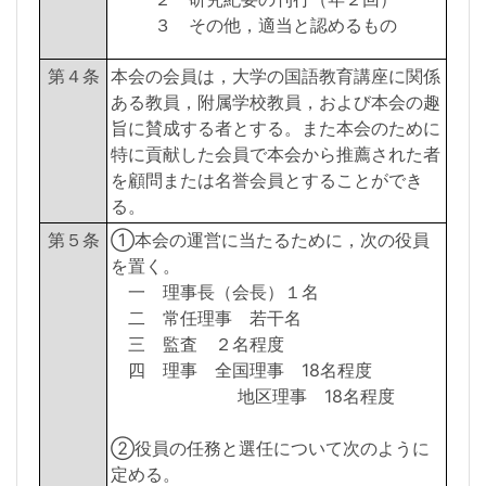
３ その他，適当と認めるもの
第４条
本会の会員は，大学の国語教育講座に関係
ある教員，附属学校教員，および本会の趣
旨に賛成する者とする。また本会のために
特に貢献した会員で本会から推薦された者
を顧問または名誉会員とすることができ
る。
第５条
①本会の運営に当たるために，次の役員
を置く。
一 理事長（会長）１名
二 常任理事 若干名
三 監査 ２名程度
四 理事 全国理事 18名程度
地区理事 18名程度
②役員の任務と選任について次のように
定める。