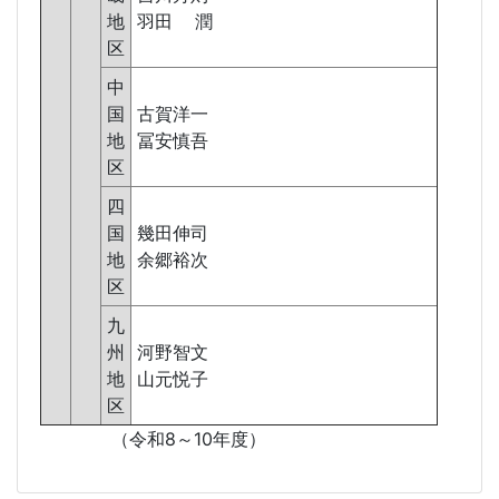
地
羽田 潤
区
中
国
古賀洋一
地
冨安慎吾
区
四
国
幾田伸司
地
余郷裕次
区
九
州
河野智文
地
山元悦子
区
（令和8～10年度）