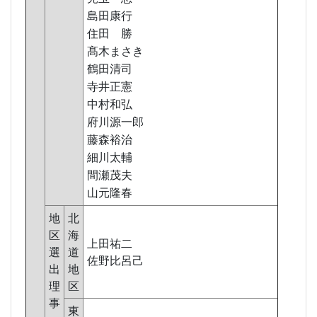
島田康行
住田 勝
髙木まさき
鶴田清司
寺井正憲
中村和弘
府川源一郎
藤森裕治
細川太輔
間瀬茂夫
山元隆春
地
北
区
海
上田祐二
選
道
佐野比呂己
出
地
理
区
事
東