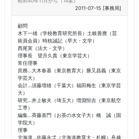
昭和40年11月から（14集）
2011-07-15
[事務局]
顧問
木下一雄（学校教育研究所長）土岐善麿（芸
術員会員）時枝誠記（早大・文学）
西尾実（法大・文学）
理事長 望月久貴（東京学芸大）
常任理事
庶務…大木春基（東京教育大）勝又昌義（東京
学芸大）
会計…須藤増雄（千葉大）福田梅生（東京学芸
大）
研究…井上敏夫（埼玉大）増淵恒吉（東京航空
工専）
編集…斉藤喜門（お茶の水女子大）橋 誠（国
学院大）
理事
北海道…佐藤永弌（北海道教育大・札幌）舟越