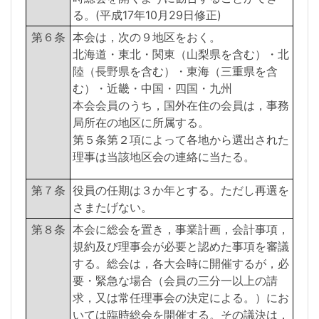
る。(平成17年10月29日修正)
第６条
本会は，次の９地区をおく。
北海道・東北・関東（山梨県を含む）・北
陸（長野県を含む）・東海（三重県を含
む）・近畿・中国・四国・九州
本会会員のうち，国外在住の会員は，事務
局所在の地区に所属する。
第５条第２項によって各地から選出された
理事は当該地区会の連絡に当たる。
第７条
役員の任期は３か年とする。ただし再選を
さまたげない。
第８条
本会に総会を置き，事業計画，会計事項，
規約及び理事会が必要と認めた事項を審議
する。総会は，各大会時に開催するが，必
要・緊急な場合（会員の三分一以上の請
求，又は常任理事会の決定による。）にお
いては臨時総会を開催する。その議決は，