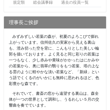
規定類
総会議事録
過去の役員一覧
理事長ご挨拶
みずみずしい若葉の森が、初夏のよろこびで膨れ
上がっています。信州佐久の実家から見える裏山
も、澄み切った空を背に、こんもりとした美しい輪
郭を描いております。よく見ると同じ彩りの若葉は
一つもなく、少し赤みや黄味がかかったはにかみや
の若葉から、奥に翡翠の翳りをもつ若葉、塔の上な
る雲のように軽やかな淡い若葉など、「新緑」とい
う語でくくるのがいかにも無粋に思われるほど、色
彩豊かな森です。
それでいて、書斎の窓から遠望する裏山は、森全
体が一つの世界として調和し、うるわしい５月の交
響曲を奏でています。