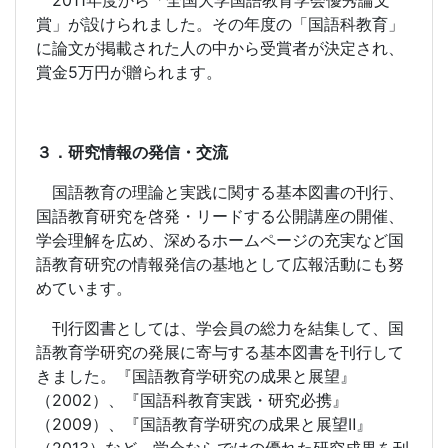
2011
年度から「全国大学国語教育学会優秀論文
賞」が設けられました。その年度の「国語科教育」
に論文が掲載された人の中から受賞者が決定され、
賞金
5
万円が贈られます。
３．研究情報の発信・交流
国語教育の理論と実践に関する基本図書の刊行、
国語教育研究を啓発・リードする公開講座の開催、
学会理解を広め、深めるホームページの充実など国
語教育研究の情報発信の基地として広報活動にも努
めています。
刊行図書としては、学会員の総力を結集して、国
語教育学研究の発展に寄与する基本図書を刊行して
きました。『国語教育学研究の成果と展望』
（
2002
）、『国語科教育実践・研究必携』
（
2009
）、『国語教育学研究の成果と展望Ⅱ』