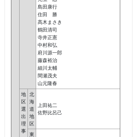
島田康行
住田 勝
髙木まさき
鶴田清司
寺井正憲
中村和弘
府川源一郎
藤森裕治
細川太輔
間瀬茂夫
山元隆春
地
北
区
海
上田祐二
選
道
佐野比呂己
出
地
理
区
事
東