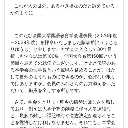
これが人の世の、あるべき姿なのだと訴えている
かのように……。
このたび全国大学国語教育学会理事長（
2026
年度
～
2028
年度）を拝命いたしました藤森裕治（ふじも
りゆうじ）と申します。本学会に入会して
30
年目、
折しも学会誌は第
100
集、全国大会も第
150
回という
節目を迎えての就任でございます。歴史と伝統のあ
る本学会の理事長という重職を務めることが、はた
して自分のようなものにできるのか、心許ない限り
ではありますが、会員のみなさんのお力添えをいた
だいて、職責を全うする所存です。
さて、学会をとりまく昨今の情勢は厳しさを増し
ており、例えば大学予算の削減に伴う人事凍結な
ど、幾多の難しい課題検討や意志決定が迫られるこ
とを覚悟しなければなりません。それでも、本学会