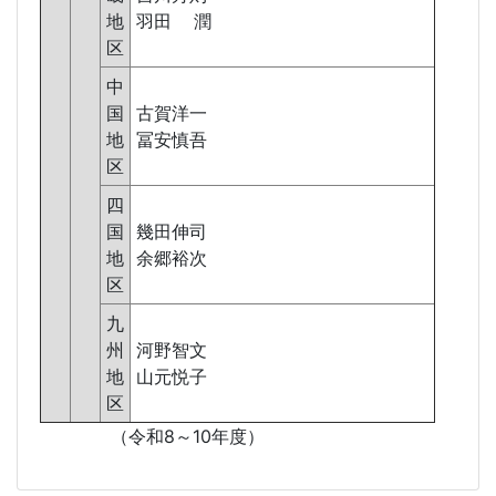
地
羽田 潤
区
中
国
古賀洋一
地
冨安慎吾
区
四
国
幾田伸司
地
余郷裕次
区
九
州
河野智文
地
山元悦子
区
（令和8～10年度）