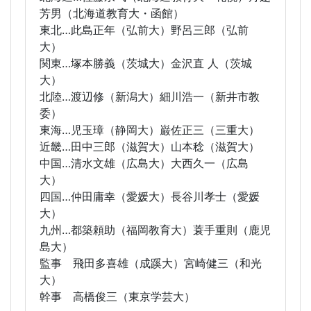
芳男（北海道教育大・函館）
東北…此島正年（弘前大）野呂三郎（弘前
大）
関東…塚本勝義（茨城大）金沢直 人（茨城
大）
北陸…渡辺修（新潟大）細川浩一（新井市教
委）
東海…児玉璋（静岡大）巌佐正三（三重大）
近畿…田中三郎（滋賀大）山本稔（滋賀大）
中国…清水文雄（広島大）大西久一（広島
大）
四国…仲田庸幸（愛媛大）長谷川孝士（愛媛
大）
九州…都築頼助（福岡教育大）蓑手重則（鹿児
島大）
監事 飛田多喜雄（成蹊大）宮崎健三（和光
大）
幹事 高橋俊三（東京学芸大）