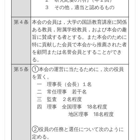
３ その他，適当と認めるもの
第４条
本会の会員は，大学の国語教育講座に関係
ある教員，附属学校教員，および本会の趣
旨に賛成する者とする。また本会のために
特に貢献した会員で本会から推薦された者
を顧問または名誉会員とすることができ
る。
第５条
①本会の運営に当たるために，次の役員
を置く。
一 理事長（会長）１名
二 常任理事 若干名
三 監査 ２名程度
四 理事 全国理事 18名程度
地区理事 18名程度
②役員の任務と選任について次のように
定める。