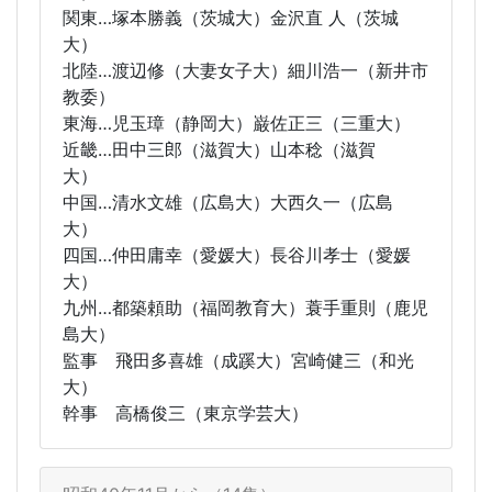
関東…塚本勝義（茨城大）金沢直 人（茨城
大）
北陸…渡辺修（大妻女子大）細川浩一（新井市
教委）
東海…児玉璋（静岡大）巌佐正三（三重大）
近畿…田中三郎（滋賀大）山本稔（滋賀
大）
中国…清水文雄（広島大）大西久一（広島
大）
四国…仲田庸幸（愛媛大）長谷川孝士（愛媛
大）
九州…都築頼助（福岡教育大）蓑手重則（鹿児
島大）
監事 飛田多喜雄（成蹊大）宮崎健三（和光
大）
幹事 高橋俊三（東京学芸大）