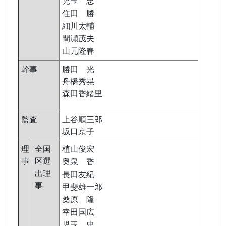
児玉 忠
住田 勝
細川太輔
間瀬茂夫
山元隆春
幹事
勝田 光
舟橋秀晃
森田香緒里
監査
上谷順三郎
坂口京子
理
全国
植山俊宏
事
区選
奥泉 香
出理
長田友紀
事
甲斐雄一郎
桑原 隆
幸田国広
児玉 忠