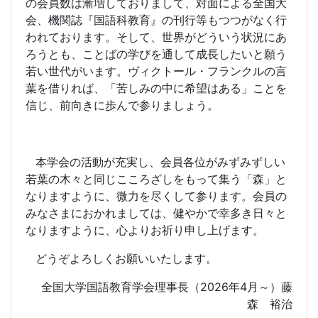
の会員数は漸増しておりまして、対面による全国大
会、機関誌『国語科教育』の刊行等もつつがなく行
われております。そして、世界がどういう状況にあ
ろうとも、ことばの学びを通して成長したいと願う
若い世代がいます。ヴィクトール・フランクルの言
葉を借りれば、「苦しみの中に希望はある」ことを
信じ、前向きに歩んで参りましょう。
本学会の活動が充実し、会員各位がみずみずしい
若葉の木々と同じこころざしをもって集う「森」と
なりますように、微力を尽くして参ります。会員の
みなさまにおかれましては、健やかで幸多き日々と
なりますように、心よりお祈り申し上げます。
どうぞよろしくお願いいたします。
全国大学国語教育学会理事長（
2026
年
4
月～）藤
森 裕治