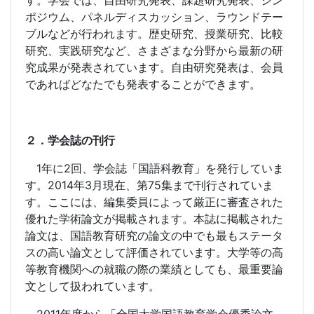
す。学会では、自由研究発表、課題研究発表、シン
ポジウム、パネルディスカッション、ラウンドテー
ブルなどが行われます。歴史研究、授業研究、比較
研究、実践研究など、さまざまな分野から最新の研
究成果が発表されています。自由研究発表は、会員
であればどなたでも発表することができます。
２．学会誌の刊行
1
年に
2
回、学会誌「国語科教育」を発行していま
す。
2014
年
3
月現在、第
75
集まで刊行されていま
す。ここには、編集委員によって厳正に審査された
優れた学術論文が掲載されます。本誌に掲載された
論文は、国語教育研究の論文の中でも最もステータ
スの高い論文として評価されています。大学等の高
等教育機関への就職の際の業績としても、最重要論
文として扱われています。