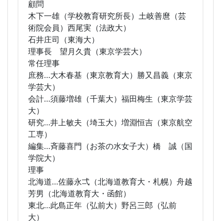
顧問
木下一雄（学校教育研究所長）土岐善麿（芸
術院会員）西尾実（法政大）
石井庄司（東海大）
理事長 望月久貴（東京学芸大）
常任理事
庶務…大木春基（東京教育大）勝又昌義（東京
学芸大）
会計…須藤増雄（千葉大）福田梅生（東京学芸
大）
研究…井上敏夫（埼玉大）増淵恒吉（東京航空
工専）
編集…斉藤喜門（お茶の水女子大）橋 誠（国
学院大）
理事
北海道…佐藤永弌（北海道教育大・札幌）舟越
芳男（北海道教育大・函館）
東北…此島正年（弘前大）野呂三郎（弘前
大）