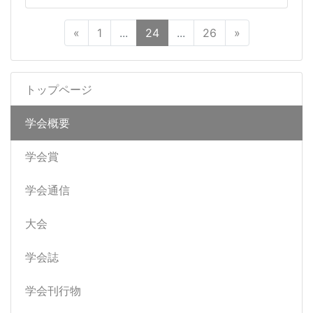
«
1
...
24
...
26
»
トップページ
学会概要
学会賞
学会通信
大会
学会誌
学会刊行物