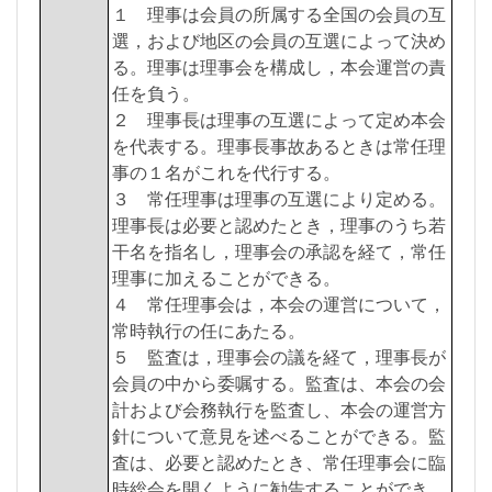
１ 理事は会員の所属する全国の会員の互
選，および地区の会員の互選によって決め
る。理事は理事会を構成し，本会運営の責
任を負う。
２ 理事長は理事の互選によって定め本会
を代表する。理事長事故あるときは常任理
事の１名がこれを代行する。
３ 常任理事は理事の互選により定める。
理事長は必要と認めたとき，理事のうち若
干名を指名し，理事会の承認を経て，常任
理事に加えることができる。
４ 常任理事会は，本会の運営について，
常時執行の任にあたる。
５ 監査は，理事会の議を経て，理事長が
会員の中から委嘱する。監査は、本会の会
計および会務執行を監査し、本会の運営方
針について意見を述べることができる。監
査は、必要と認めたとき、常任理事会に臨
時総会を開くように勧告することができ