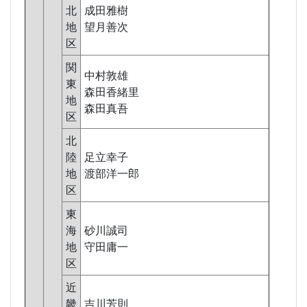
北
成田雅樹
地
望月善次
区
関
中村敦雄
東
森田香緒里
地
森田真吾
区
北
陸
足立幸子
地
渡部洋一郎
区
東
海
砂川誠司
地
守田庸一
区
近
畿
吉川芳則