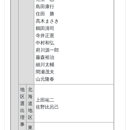
島田康行
住田 勝
髙木まさき
鶴田清司
寺井正憲
中村和弘
府川源一郎
藤森裕治
細川太輔
間瀬茂夫
山元隆春
地
北
区
海
上田祐二
選
道
佐野比呂己
出
地
理
区
事
東