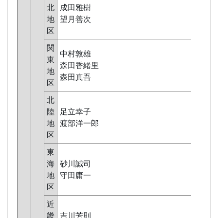
北
成田雅樹
地
望月善次
区
関
中村敦雄
東
森田香緒里
地
森田真吾
区
北
陸
足立幸子
地
渡部洋一郎
区
東
海
砂川誠司
地
守田庸一
区
近
畿
吉川芳則