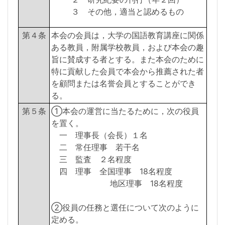
３ その他，適当と認めるもの
第４条
本会の会員は，大学の国語教育講座に関係
ある教員，附属学校教員，および本会の趣
旨に賛成する者とする。また本会のために
特に貢献した会員で本会から推薦された者
を顧問または名誉会員とすることができ
る。
第５条
①本会の運営に当たるために，次の役員
を置く。
一 理事長（会長）１名
二 常任理事 若干名
三 監査 ２名程度
四 理事 全国理事 18名程度
地区理事 18名程度
②役員の任務と選任について次のように
定める。