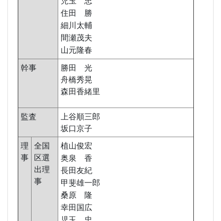
児玉 忠
住田 勝
細川太輔
間瀬茂夫
山元隆春
幹事
勝田 光
舟橋秀晃
森田香緒里
監査
上谷順三郎
坂口京子
理
全国
植山俊宏
事
区選
奥泉 香
出理
長田友紀
事
甲斐雄一郎
桑原 隆
幸田国広
児玉 忠