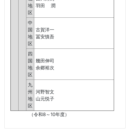
地
羽田 潤
区
中
国
古賀洋一
地
冨安慎吾
区
四
国
幾田伸司
地
余郷裕次
区
九
州
河野智文
地
山元悦子
区
（令和8～10年度）