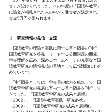
2011
年度から「全国大学国語教育学会優秀論文
賞」が設けられました。その年度の「国語科教育」
に論文が掲載された人の中から受賞者が決定され、
賞金
5
万円が贈られます。
３．研究情報の発信・交流
国語教育の理論と実践に関する基本図書の刊行、
国語教育研究を啓発・リードする公開講座の開催、
学会理解を広め、深めるホームページの充実など国
語教育研究の情報発信の基地として広報活動にも努
めています。
刊行図書としては、学会員の総力を結集して、国
語教育学研究の発展に寄与する基本図書を刊行して
きました。『国語教育学研究の成果と展望』
（
2002
）、『国語科教育実践・研究必携』
（
2009
）、『国語教育学研究の成果と展望Ⅱ』