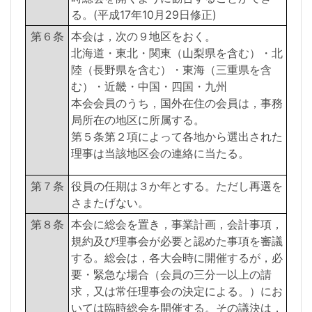
る。(平成17年10月29日修正)
第６条
本会は，次の９地区をおく。
北海道・東北・関東（山梨県を含む）・北
陸（長野県を含む）・東海（三重県を含
む）・近畿・中国・四国・九州
本会会員のうち，国外在住の会員は，事務
局所在の地区に所属する。
第５条第２項によって各地から選出された
理事は当該地区会の連絡に当たる。
第７条
役員の任期は３か年とする。ただし再選を
さまたげない。
第８条
本会に総会を置き，事業計画，会計事項，
規約及び理事会が必要と認めた事項を審議
する。総会は，各大会時に開催するが，必
要・緊急な場合（会員の三分一以上の請
求，又は常任理事会の決定による。）にお
いては臨時総会を開催する。その議決は，