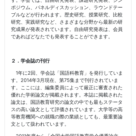
す。学会では、自由研究発表、課題研究発表、シン
ポジウム、パネルディスカッション、ラウンドテー
ブルなどが行われます。歴史研究、授業研究、比較
研究、実践研究など、さまざまな分野から最新の研
究成果が発表されています。自由研究発表は、会員
であればどなたでも発表することができます。
２．学会誌の刊行
1
年に
2
回、学会誌「国語科教育」を発行していま
す。
2014
年
3
月現在、第
75
集まで刊行されていま
す。ここには、編集委員によって厳正に審査された
優れた学術論文が掲載されます。本誌に掲載された
論文は、国語教育研究の論文の中でも最もステータ
スの高い論文として評価されています。大学等の高
等教育機関への就職の際の業績としても、最重要論
文として扱われています。