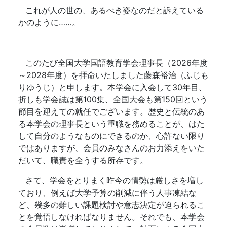
これが人の世の、あるべき姿なのだと訴えている
かのように……。
このたび全国大学国語教育学会理事長（
2026
年度
～
2028
年度）を拝命いたしました藤森裕治（ふじも
りゆうじ）と申します。本学会に入会して
30
年目、
折しも学会誌は第
100
集、全国大会も第
150
回という
節目を迎えての就任でございます。歴史と伝統のあ
る本学会の理事長という重職を務めることが、はた
して自分のようなものにできるのか、心許ない限り
ではありますが、会員のみなさんのお力添えをいた
だいて、職責を全うする所存です。
さて、学会をとりまく昨今の情勢は厳しさを増し
ており、例えば大学予算の削減に伴う人事凍結な
ど、幾多の難しい課題検討や意志決定が迫られるこ
とを覚悟しなければなりません。それでも、本学会