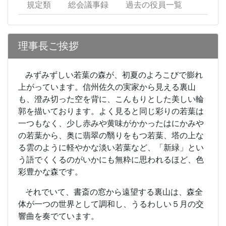
規定類
総会議事録
過去の役員一覧
理事長ご挨拶
みずみずしい若葉の森が、初夏のよろこびで膨れ
上がっています。信州佐久の実家から見える裏山
も、澄み切った空を背に、こんもりとした美しい輪
郭を描いております。よく見ると同じ彩りの若葉は
一つもなく、少し赤みや黄味がかかったはにかみや
の若葉から、奥に翡翠の翳りをもつ若葉、塔の上な
る雲のように軽やかな淡い若葉など、「新緑」とい
う語でくくるのがいかにも無粋に思われるほど、色
彩豊かな森です。
それでいて、書斎の窓から遠望する裏山は、森全
体が一つの世界として調和し、うるわしい５月の交
響曲を奏でています。