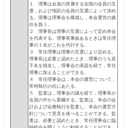
１ 理事は会員の所属する全国の会員の互
選，および地区の会員の互選によって決め
る。理事は理事会を構成し，本会運営の責
任を負う。
２ 理事長は理事の互選によって定め本会
を代表する。理事長事故あるときは常任理
事の１名がこれを代行する。
３ 常任理事は理事の互選により定める。
理事長は必要と認めたとき，理事のうち若
干名を指名し，理事会の承認を経て，常任
理事に加えることができる。
４ 常任理事会は，本会の運営について，
常時執行の任にあたる。
５ 監査は，理事会の議を経て，理事長が
会員の中から委嘱する。監査は、本会の会
計および会務執行を監査し、本会の運営方
針について意見を述べることができる。監
査は、必要と認めたとき、常任理事会に臨
時総会を開くように勧告することができ