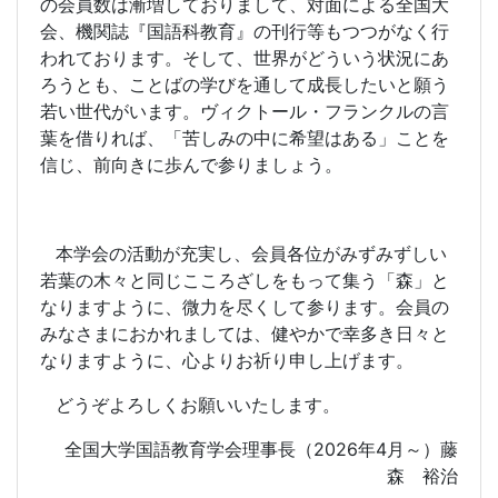
の会員数は漸増しておりまして、対面による全国大
会、機関誌『国語科教育』の刊行等もつつがなく行
われております。そして、世界がどういう状況にあ
ろうとも、ことばの学びを通して成長したいと願う
若い世代がいます。ヴィクトール・フランクルの言
葉を借りれば、「苦しみの中に希望はある」ことを
信じ、前向きに歩んで参りましょう。
本学会の活動が充実し、会員各位がみずみずしい
若葉の木々と同じこころざしをもって集う「森」と
なりますように、微力を尽くして参ります。会員の
みなさまにおかれましては、健やかで幸多き日々と
なりますように、心よりお祈り申し上げます。
どうぞよろしくお願いいたします。
全国大学国語教育学会理事長（
2026
年
4
月～）藤
森 裕治