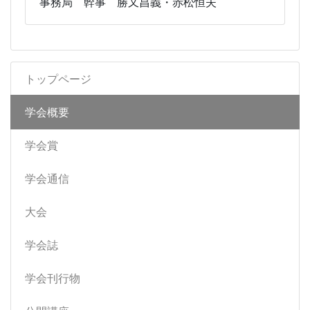
事務局 幹事 勝又昌義・赤松恒夫
トップページ
学会概要
学会賞
学会通信
大会
学会誌
学会刊行物